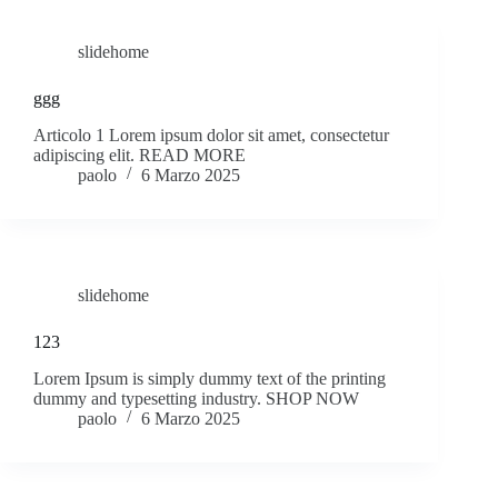
slidehome
C
ggg
h
Articolo 1 Lorem ipsum dolor sit amet, consectetur
adipiscing elit. READ MORE
i
paolo
6 Marzo 2025
s
i
a
slidehome
m
123
Lorem Ipsum is simply dummy text of the printing
o
dummy and typesetting industry. SHOP NOW
paolo
6 Marzo 2025
C