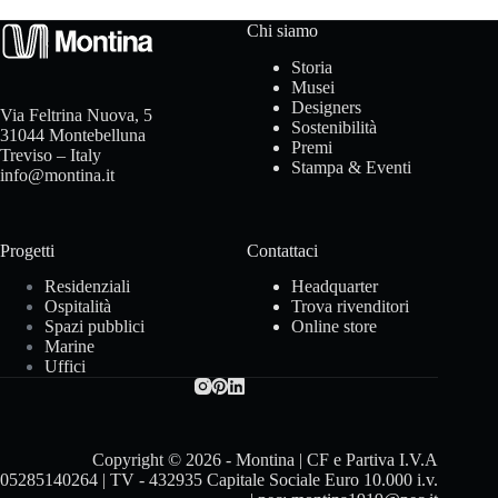
o
Chi siamo
n
Storia
Musei
t
Designers
Via Feltrina Nuova, 5
Sostenibilità
31044 Montebelluna
Premi
r
Treviso – Italy
Stampa & Eventi
info@montina.it
a
c
Progetti
Contattaci
t
Residenziali
Headquarter
Ospitalità
Trova rivenditori
Spazi pubblici
Online store
Marine
Uffici
C
o
n
Copyright © 2026 - Montina | CF e Partiva I.V.A
05285140264 | TV - 432935 Capitale Sociale Euro 10.000 i.v.