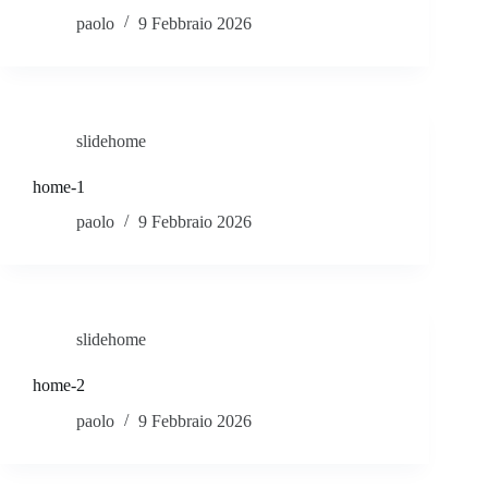
paolo
9 Febbraio 2026
I
s
p
slidehome
i
home-1
r
paolo
9 Febbraio 2026
a
z
i
slidehome
o
home-2
paolo
9 Febbraio 2026
n
i