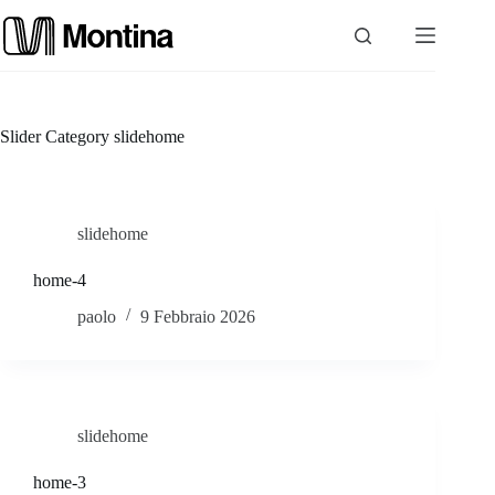
Salta
al
contenuto
P
Slider Category
slidehome
r
o
slidehome
d
home-4
o
paolo
9 Febbraio 2026
t
t
slidehome
i
home-3