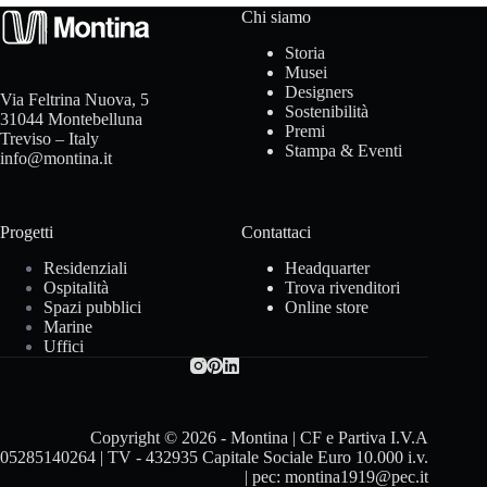
Chi siamo
I
Storia
Musei
s
Designers
Via Feltrina Nuova, 5
Sostenibilità
p
31044 Montebelluna
Premi
Treviso – Italy
Stampa & Eventi
info@montina.it
i
r
Progetti
Contattaci
a
Residenziali
Headquarter
Ospitalità
Trova rivenditori
z
Spazi pubblici
Online store
Marine
i
Uffici
o
n
Copyright © 2026 - Montina | CF e Partiva I.V.A
05285140264 | TV - 432935 Capitale Sociale Euro 10.000 i.v.
i
| pec: montina1919@pec.it