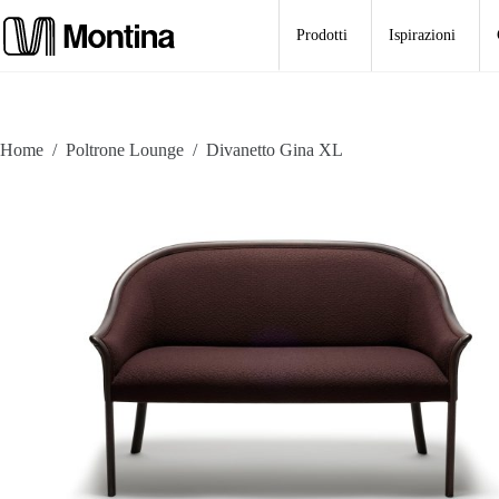
Salta
al
Prodotti
Ispirazioni
contenuto
Home
/
Poltrone Lounge
/
Divanetto Gina XL