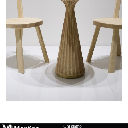
t
a
t
t
a
c
i
D
o
w
Chi siamo
n