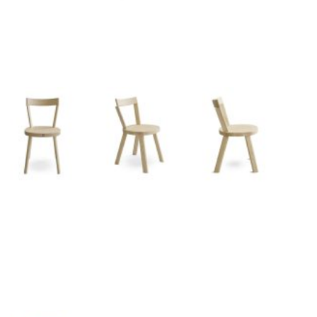
I
s
p
i
r
a
z
i
o
n
i