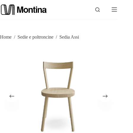
Salta
al
contenuto
P
Home
/
Sedie e poltroncine
/
Sedia Assi
r
o
d
o
t
t
i