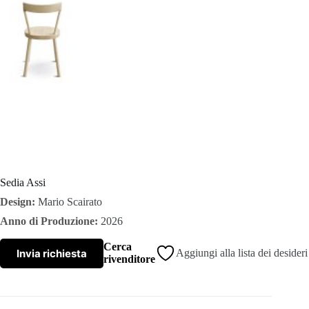
C
h
i
s
i
a
Sedia Assi
Design:
Mario Scairato
m
Anno di Produzione:
2026
o
Cerca
Invia richiesta
Aggiungi alla lista dei desideri
rivenditore
C